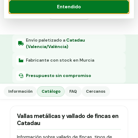
Grapa malla H.
Entendido
Presupuesto
Grapadora
Grapas a-18
Tensor galvanizado
Envío paletizado a
Catadau
(Valencia/València)
Fabricante con stock en Murcia
Presupuesto sin compromiso
Información
Catálogo
FAQ
Cercanos
Vallas metálicas y vallado de fincas en
Catadau
Información sobre vallado de fincas, tipos de