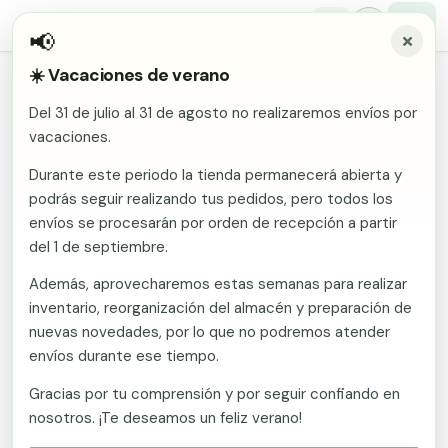
📢
☀️ Vacaciones de verano
Inicio
/
Comunidades
/
Valencia/València
/
Vallas metálicas y vallado de fincas en Catadau
Del 31 de julio al 31 de agosto no realizaremos envíos por
Malla electrosoldada
vacaciones.
Vallas metálicas y vallado de
fincas en Catadau
Malla ganadera
Durante este periodo la tienda permanecerá abierta y
Puerta abatible dos hojas
podrás seguir realizando tus pedidos, pero todos los
Malla simple torsión
Puerta acceso peatonal
envíos se procesarán por orden de recepción a partir
Fabricante en Murcia con envío a Catadau
del 1 de septiembre.
(Valencia/València). Vallas metálicas y vallado de
Malla triple torsión
Poste malla Hércules
fincas: mallas, postes, puertas y kits. Combinación
Además, aprovecharemos estas semanas para realizar
Panel malla H.
de uso agrícola en la huerta, vallado residencial en la
inventario, reorganización del almacén y preparación de
Poste malla simple torsión
Alambre de espino galvanizado
costa y demanda industrial en el interior.
nuevas novedades, por lo que no podremos atender
Presupuesto sin compromiso.
envíos durante ese tiempo.
Alambre liso galvanizado
Malla ocultación 70 g/m² verde
Gracias por tu comprensión y por seguir confiando en
Llamar ahora
Abrazadera PVC malla H.
nosotros. ¡Te deseamos un feliz verano!
Ver catálogo