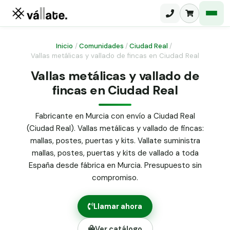
Inicio
/
Comunidades
/
Ciudad Real
/
Vallas metálicas y vallado de fincas en Ciudad Real
Malla electrosoldada
Vallas metálicas y vallado de
fincas en Ciudad Real
Malla ganadera
Puerta abatible dos hojas
Malla simple torsión
Puerta acceso peatonal
Fabricante en Murcia con envío a Ciudad Real
(Ciudad Real). Vallas metálicas y vallado de fincas:
Malla triple torsión
Poste malla Hércules
mallas, postes, puertas y kits. Vallate suministra
Panel malla H.
mallas, postes, puertas y kits de vallado a toda
Poste malla simple torsión
Alambre de espino galvanizado
España desde fábrica en Murcia. Presupuesto sin
compromiso.
Alambre liso galvanizado
Malla ocultación 70 g/m² verde
Llamar ahora
Abrazadera PVC malla H.
Ver catálogo