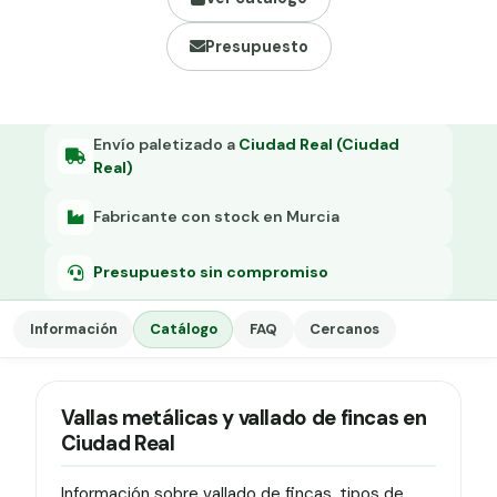
Grapa malla H.
Presupuesto
Grapadora
Grapas a-18
Tensor galvanizado
Envío paletizado a
Ciudad Real (Ciudad
Real)
Fabricante con stock en Murcia
Presupuesto sin compromiso
Información
Catálogo
FAQ
Cercanos
Vallas metálicas y vallado de fincas en
Ciudad Real
Información sobre vallado de fincas, tipos de