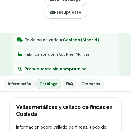
Grapa malla H.
Presupuesto
Grapadora
Grapas a-18
Tensor galvanizado
Envío paletizado a
Coslada (Madrid)
Fabricante con stock en Murcia
Presupuesto sin compromiso
Información
Catálogo
FAQ
Cercanos
Vallas metálicas y vallado de fincas en
Coslada
Información sobre vallado de fincas, tipos de