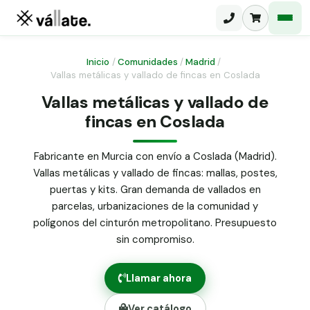
Inicio
/
Comunidades
/
Madrid
/
Vallas metálicas y vallado de fincas en Coslada
Malla electrosoldada
Vallas metálicas y vallado de
fincas en Coslada
Malla ganadera
Puerta abatible dos hojas
Malla simple torsión
Puerta acceso peatonal
Fabricante en Murcia con envío a Coslada (Madrid).
Vallas metálicas y vallado de fincas: mallas, postes,
Malla triple torsión
Poste malla Hércules
puertas y kits. Gran demanda de vallados en
Panel malla H.
parcelas, urbanizaciones de la comunidad y
Poste malla simple torsión
Alambre de espino galvanizado
polígonos del cinturón metropolitano. Presupuesto
sin compromiso.
Alambre liso galvanizado
Malla ocultación 70 g/m² verde
Llamar ahora
Abrazadera PVC malla H.
Ver catálogo