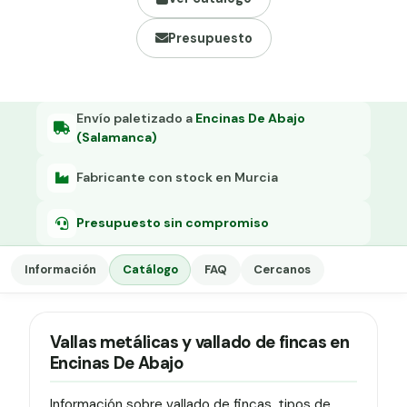
Grapa malla H.
Presupuesto
Grapadora
Grapas a-18
Tensor galvanizado
Envío paletizado a
Encinas De Abajo
(Salamanca)
Fabricante con stock en Murcia
Presupuesto sin compromiso
Información
Catálogo
FAQ
Cercanos
Vallas metálicas y vallado de fincas en
Encinas De Abajo
Información sobre vallado de fincas, tipos de