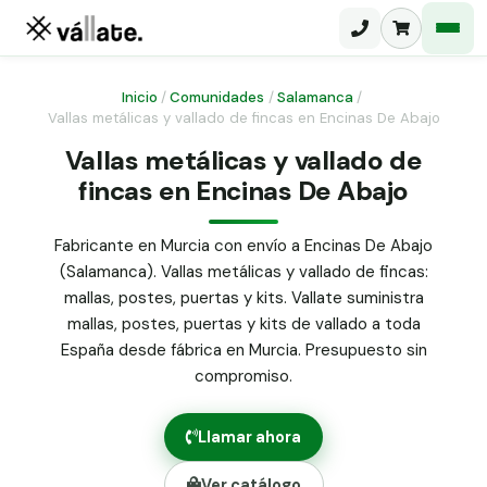
Inicio
/
Comunidades
/
Salamanca
/
Vallas metálicas y vallado de fincas en Encinas De Abajo
Malla electrosoldada
Vallas metálicas y vallado de
fincas en Encinas De Abajo
Malla ganadera
Puerta abatible dos hojas
Malla simple torsión
Puerta acceso peatonal
Fabricante en Murcia con envío a Encinas De Abajo
(Salamanca). Vallas metálicas y vallado de fincas:
Malla triple torsión
Poste malla Hércules
mallas, postes, puertas y kits. Vallate suministra
Panel malla H.
mallas, postes, puertas y kits de vallado a toda
Poste malla simple torsión
Alambre de espino galvanizado
España desde fábrica en Murcia. Presupuesto sin
compromiso.
Alambre liso galvanizado
Malla ocultación 70 g/m² verde
Llamar ahora
Abrazadera PVC malla H.
Ver catálogo