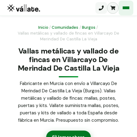
Inicio
/
Comunidades
/
Burgos
/
Vallas metálicas y vallado de fincas en Villarcayo De
Merindad De Castilla La Vieja
Malla electrosoldada
Vallas metálicas y vallado de
Malla ganadera
Puerta abatible dos hojas
fincas en Villarcayo De
Malla simple torsión
Merindad De Castilla La Vieja
Puerta acceso peatonal
Malla triple torsión
Fabricante en Murcia con envío a Villarcayo De
Poste malla Hércules
Panel malla H.
Merindad De Castilla La Vieja (Burgos). Vallas
Poste malla simple torsión
metálicas y vallado de fincas: mallas, postes,
Alambre de espino galvanizado
puertas y kits. Vallate suministra mallas, postes,
Alambre liso galvanizado
puertas y kits de vallado a toda España desde
Malla ocultación 70 g/m² verde
fábrica en Murcia. Presupuesto sin compromiso.
Abrazadera PVC malla H.