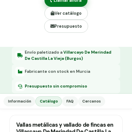
Llamar ahora
Grapa malla H.
Ver catálogo
Grapadora
Presupuesto
Grapas a-18
Tensor galvanizado
Envío paletizado a
Villarcayo De Merindad
De Castilla La Vieja (Burgos)
Fabricante con stock en Murcia
Presupuesto sin compromiso
Información
Catálogo
FAQ
Cercanos
Vallas metálicas y vallado de fincas en
Villarcayo De Merindad De Castilla La