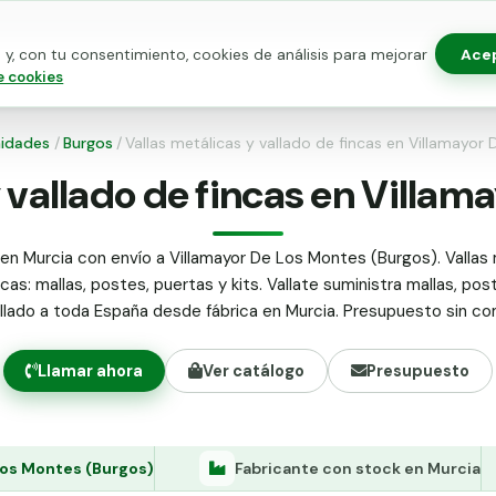
Ace
y, con tu consentimiento, cookies de análisis para mejorar
as para vallado
Kits de vallado
Postes metálicos
Alamb
e cookies
idades
/
Burgos
/
Vallas metálicas y vallado de fincas en Villamayor
y vallado de fincas en Villam
en Murcia con envío a Villamayor De Los Montes (Burgos). Vallas 
ncas: mallas, postes, puertas y kits. Vallate suministra mallas, pos
allado a toda España desde fábrica en Murcia. Presupuesto sin c
Llamar ahora
Ver catálogo
Presupuesto
Los Montes (Burgos)
Fabricante con stock en Murcia