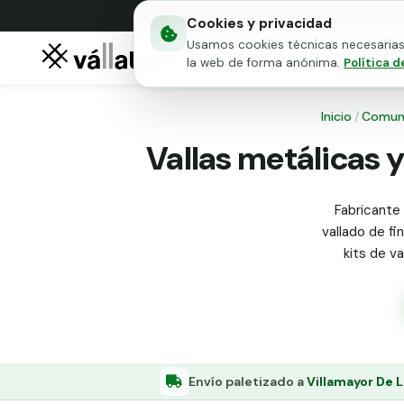
Cookies y privacidad
Usamos cookies técnicas necesarias 
Mallas metálicas
Puert
la web de forma anónima.
Política d
Inicio
/
Comun
Vallas metálicas 
Fabricante 
vallado de fi
kits de v
Envío paletizado a
Villamayor De 