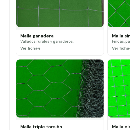
Malla ganadera
Malla si
Vallados rurales y ganaderos.
Fincas, p
Ver ficha
Ver ficha
Malla triple torsión
Malla e