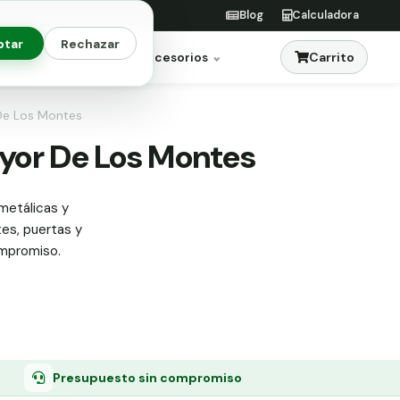
Blog
Calculadora
ptar
Rechazar
Carrito
res
Jardinería
Accesorios
 De Los Montes
ayor De Los Montes
metálicas y
tes, puertas y
ompromiso.
Presupuesto sin compromiso