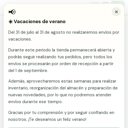
📢
☀️ Vacaciones de verano
Inicio
/
Comunidades
/
Alicante/Alacant
/
Vallas metálicas y vallado de fincas en Finestrat
Del 31 de julio al 31 de agosto no realizaremos envíos por
Malla electrosoldada
vacaciones.
Vallas metálicas y vallado de
fincas en Finestrat
Malla ganadera
Durante este periodo la tienda permanecerá abierta y
Puerta abatible dos hojas
podrás seguir realizando tus pedidos, pero todos los
Malla simple torsión
Puerta acceso peatonal
envíos se procesarán por orden de recepción a partir
Fabricante en Murcia con envío a Finestrat
del 1 de septiembre.
(Alicante/Alacant). Vallas metálicas y vallado de
Malla triple torsión
Poste malla Hércules
fincas: mallas, postes, puertas y kits. Costa y
Además, aprovecharemos estas semanas para realizar
Panel malla H.
interior con fuerte componente residencial,
inventario, reorganización del almacén y preparación de
Poste malla simple torsión
Alambre de espino galvanizado
turístico y agrícola. Presupuesto sin compromiso.
nuevas novedades, por lo que no podremos atender
envíos durante ese tiempo.
Alambre liso galvanizado
Malla ocultación 70 g/m² verde
Llamar ahora
Gracias por tu comprensión y por seguir confiando en
Abrazadera PVC malla H.
nosotros. ¡Te deseamos un feliz verano!
Ver catálogo