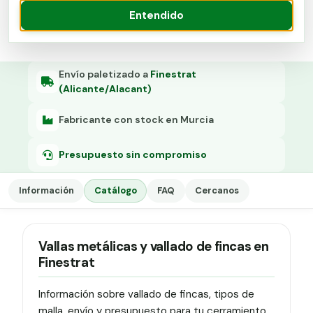
Grapa malla H.
Presupuesto
Entendido
Grapadora
Grapas a-18
Envío paletizado a
Finestrat
(Alicante/Alacant)
Tensor galvanizado
Fabricante con stock en Murcia
Presupuesto sin compromiso
Información
Catálogo
FAQ
Cercanos
Vallas metálicas y vallado de fincas en
Finestrat
Información sobre vallado de fincas, tipos de
malla, envío y presupuesto para tu cerramiento