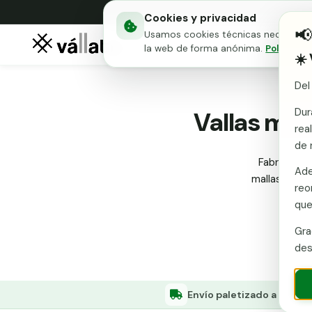
Cookies y privacidad

Usamos cookies técnicas necesarias 
Mallas metálicas
Puert
la web de forma anónima.
Política d
☀️
Del
Inici
Dur
Vallas met
rea
de 
Fabricante 
Ade
mallas, poste
reo
t
que
Gra
des
Envío paletizado a
Fresned