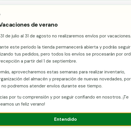

Ace
y, con tu consentimiento, cookies de análisis para mejorar
as para vallado
Kits de vallado
Postes metálicos
Alamb
e cookies
 Vacaciones de verano
 31 de julio al 31 de agosto no realizaremos envíos por vacaciones
o
/
Comunidades
/
Ávila
/
Vallas metálicas y vallado de fincas en Fresn
ante este periodo la tienda permanecerá abierta y podrás seguir
álicas y vallado de fincas en 
lizando tus pedidos, pero todos los envíos se procesarán por or
recepción a partir del 1 de septiembre.
en Murcia con envío a Fresnedilla (Ávila). Vallas metálicas y vallad
más, aprovecharemos estas semanas para realizar inventario,
s, puertas y kits. Vallate suministra mallas, postes, puertas y kit
rganización del almacén y preparación de nuevas novedades, por
oda España desde fábrica en Murcia. Presupuesto sin compromis
 no podremos atender envíos durante ese tiempo.
cias por tu comprensión y por seguir confiando en nosotros. ¡Te
Llamar ahora
Ver catálogo
Presupuesto
eamos un feliz verano!
Entendido
illa (Ávila)
Fabricante con stock en Murcia