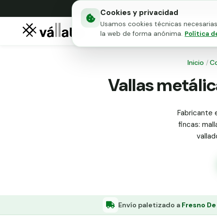
Cookies y privacidad
Usamos cookies técnicas necesarias 
Mallas metálicas
Puert
la web de forma anónima.
Política d
Inicio
/
C
Vallas metálic
Fabricante 
fincas: mall
valla
Envío paletizado a
Fresno De