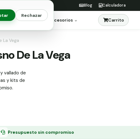
Blog
Calculadora
ptar
Rechazar
Carrito
res
Jardinería
Accesorios
De La Vega
esno De La Vega
y vallado de
tas y kits de
omiso.
Presupuesto sin compromiso