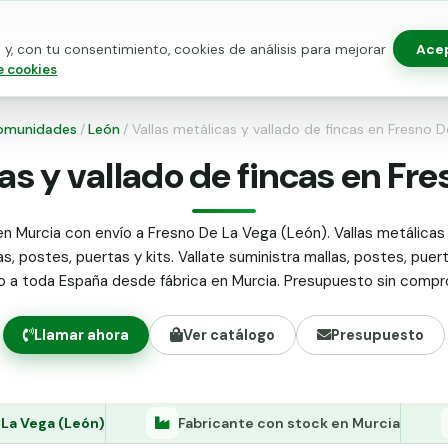
Ace
y, con tu consentimiento, cookies de análisis para mejorar
as para vallado
Kits de vallado
Postes metálicos
Alamb
e cookies
omunidades
/
León
/
Vallas metálicas y vallado de fincas en Fresno 
as y vallado de fincas en Fr
en Murcia con envío a Fresno De La Vega (León). Vallas metálicas 
as, postes, puertas y kits. Vallate suministra mallas, postes, puer
do a toda España desde fábrica en Murcia. Presupuesto sin compr
Llamar ahora
Ver catálogo
Presupuesto
 La Vega (León)
Fabricante con stock en Murcia