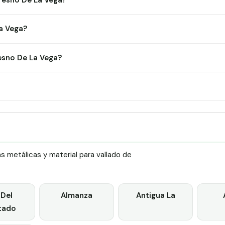
Fresno De La Vega?
a Vega?
esno De La Vega?
 metálicas y material para vallado de
 Del
Almanza
Antigua La
tado