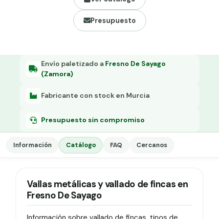
Grapa malla H.
Presupuesto
Grapadora
Grapas a-18
Tensor galvanizado
Envío paletizado a
Fresno De Sayago
(Zamora)
Fabricante con stock en Murcia
Presupuesto sin compromiso
Información
Catálogo
FAQ
Cercanos
Vallas metálicas y vallado de fincas en
Fresno De Sayago
Información sobre vallado de fincas, tipos de