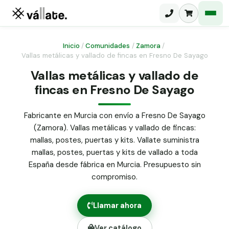
Inicio
/
Comunidades
/
Zamora
/
Vallas metálicas y vallado de fincas en Fresno De Sayago
Malla electrosoldada
Vallas metálicas y vallado de
fincas en Fresno De Sayago
Malla ganadera
Puerta abatible dos hojas
Malla simple torsión
Puerta acceso peatonal
Fabricante en Murcia con envío a Fresno De Sayago
(Zamora). Vallas metálicas y vallado de fincas:
Malla triple torsión
Poste malla Hércules
mallas, postes, puertas y kits. Vallate suministra
Panel malla H.
mallas, postes, puertas y kits de vallado a toda
Poste malla simple torsión
Alambre de espino galvanizado
España desde fábrica en Murcia. Presupuesto sin
compromiso.
Alambre liso galvanizado
Malla ocultación 70 g/m² verde
Llamar ahora
Abrazadera PVC malla H.
Ver catálogo