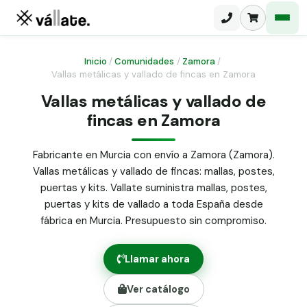
Inicio
/
Comunidades
/
Zamora
/
Vallas metálicas y vallado de fincas en Zamora
Malla electrosoldada
Vallas metálicas y vallado de
fincas en Zamora
Malla ganadera
Puerta abatible dos hojas
Malla simple torsión
Puerta acceso peatonal
Fabricante en Murcia con envío a Zamora (Zamora).
Vallas metálicas y vallado de fincas: mallas, postes,
Malla triple torsión
Poste malla Hércules
puertas y kits. Vallate suministra mallas, postes,
Panel malla H.
puertas y kits de vallado a toda España desde
Poste malla simple torsión
Alambre de espino galvanizado
fábrica en Murcia. Presupuesto sin compromiso.
Alambre liso galvanizado
Malla ocultación 70 g/m² verde
Llamar ahora
Abrazadera PVC malla H.
Ver catálogo