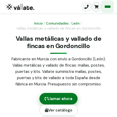
Inicio
/
Comunidades
/
León
/
Vallas metálicas y vallado de fincas en Gordoncillo
Malla electrosoldada
Vallas metálicas y vallado de
fincas en Gordoncillo
Malla ganadera
Puerta abatible dos hojas
Malla simple torsión
Puerta acceso peatonal
Fabricante en Murcia con envío a Gordoncillo (León).
Vallas metálicas y vallado de fincas: mallas, postes,
Malla triple torsión
Poste malla Hércules
puertas y kits. Vallate suministra mallas, postes,
Panel malla H.
puertas y kits de vallado a toda España desde
Poste malla simple torsión
Alambre de espino galvanizado
fábrica en Murcia. Presupuesto sin compromiso.
Alambre liso galvanizado
Malla ocultación 70 g/m² verde
Llamar ahora
Abrazadera PVC malla H.
Ver catálogo