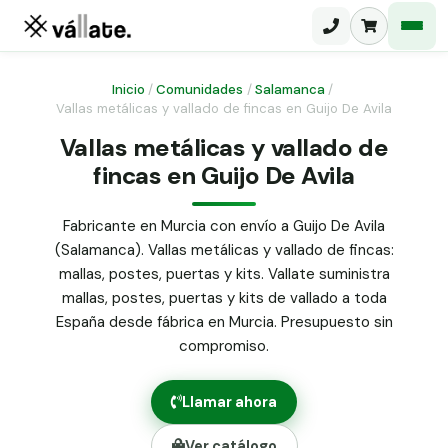
Inicio
/
Comunidades
/
Salamanca
/
Vallas metálicas y vallado de fincas en Guijo De Avila
Malla electrosoldada
Vallas metálicas y vallado de
fincas en Guijo De Avila
Malla ganadera
Puerta abatible dos hojas
Malla simple torsión
Puerta acceso peatonal
Fabricante en Murcia con envío a Guijo De Avila
(Salamanca). Vallas metálicas y vallado de fincas:
Malla triple torsión
Poste malla Hércules
mallas, postes, puertas y kits. Vallate suministra
Panel malla H.
mallas, postes, puertas y kits de vallado a toda
Poste malla simple torsión
Alambre de espino galvanizado
España desde fábrica en Murcia. Presupuesto sin
compromiso.
Alambre liso galvanizado
Malla ocultación 70 g/m² verde
Llamar ahora
Abrazadera PVC malla H.
Ver catálogo