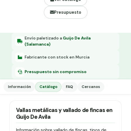
Grapa malla H.
Presupuesto
Grapadora
Grapas a-18
Tensor galvanizado
Envío paletizado a
Guijo De Avila
(Salamanca)
Fabricante con stock en Murcia
Presupuesto sin compromiso
Información
Catálogo
FAQ
Cercanos
Vallas metálicas y vallado de fincas en
Guijo De Avila
Información sobre vallado de fincas, tipos de