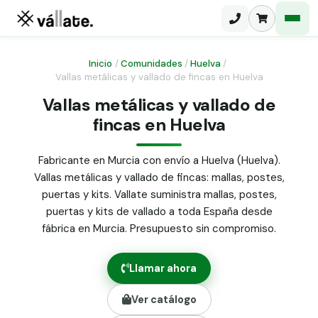
Inicio
/
Comunidades
/
Huelva
/
Vallas metálicas y vallado de fincas en Huelva
Malla electrosoldada
Vallas metálicas y vallado de
fincas en Huelva
Malla ganadera
Puerta abatible dos hojas
Malla simple torsión
Puerta acceso peatonal
Fabricante en Murcia con envío a Huelva (Huelva).
Vallas metálicas y vallado de fincas: mallas, postes,
Malla triple torsión
Poste malla Hércules
puertas y kits. Vallate suministra mallas, postes,
Panel malla H.
puertas y kits de vallado a toda España desde
Poste malla simple torsión
Alambre de espino galvanizado
fábrica en Murcia. Presupuesto sin compromiso.
Alambre liso galvanizado
Malla ocultación 70 g/m² verde
Llamar ahora
Abrazadera PVC malla H.
Ver catálogo