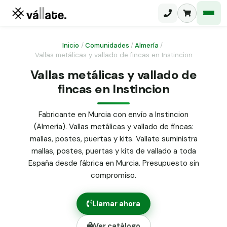
Inicio
/
Comunidades
/
Almería
/
Vallas metálicas y vallado de fincas en Instincion
Malla electrosoldada
Vallas metálicas y vallado de
fincas en Instincion
Malla ganadera
Puerta abatible dos hojas
Malla simple torsión
Puerta acceso peatonal
Fabricante en Murcia con envío a Instincion
(Almería). Vallas metálicas y vallado de fincas:
Malla triple torsión
Poste malla Hércules
mallas, postes, puertas y kits. Vallate suministra
Panel malla H.
mallas, postes, puertas y kits de vallado a toda
Poste malla simple torsión
Alambre de espino galvanizado
España desde fábrica en Murcia. Presupuesto sin
compromiso.
Alambre liso galvanizado
Malla ocultación 70 g/m² verde
Llamar ahora
Abrazadera PVC malla H.
Ver catálogo