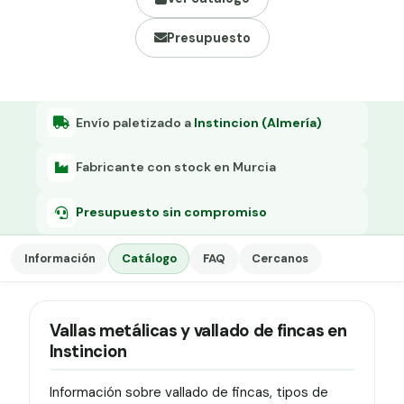
Grapa malla H.
Presupuesto
Grapadora
Grapas a-18
Tensor galvanizado
Envío paletizado a
Instincion (Almería)
Fabricante con stock en Murcia
Presupuesto sin compromiso
Información
Catálogo
FAQ
Cercanos
Vallas metálicas y vallado de fincas en
Instincion
Información sobre vallado de fincas, tipos de