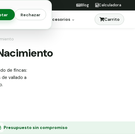
Blog
Calculadora
ptar
Rechazar
Carrito
res
Jardinería
Accesorios
imiento
 Nacimiento
ado de fincas:
s de vallado a
o.
Presupuesto sin compromiso