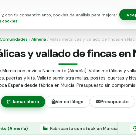
Ace
y, con tu consentimiento, cookies de análisis para mejorar
as para vallado
Kits de vallado
Postes metálicos
Alamb
e cookies
Comunidades
/
Almería
/
Vallas metálicas y vallado de fincas en Nac
álicas y vallado de fincas en
 Murcia con envío a Nacimiento (Almería). Vallas metálicas y vall
s, puertas y kits. Vallate suministra mallas, postes, puertas y kit
oda España desde fábrica en Murcia. Presupuesto sin compromis
Llamar ahora
Ver catálogo
Presupuesto
nto (Almería)
Fabricante con stock en Murcia