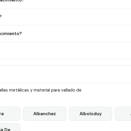
Nacimiento?
?
acimiento?
las metálicas y material para vallado de
ra
Albanchez
Alboloduy
ia De