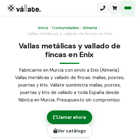
Inicio
/
Comunidades
/
Almería
/
Vallas metálicas y vallado de fincas en Enix
Malla electrosoldada
Vallas metálicas y vallado de
fincas en Enix
Malla ganadera
Puerta abatible dos hojas
Malla simple torsión
Puerta acceso peatonal
Fabricante en Murcia con envío a Enix (Almería).
Vallas metálicas y vallado de fincas: mallas, postes,
Malla triple torsión
Poste malla Hércules
puertas y kits. Vallate suministra mallas, postes,
Panel malla H.
puertas y kits de vallado a toda España desde
Poste malla simple torsión
Alambre de espino galvanizado
fábrica en Murcia. Presupuesto sin compromiso.
Alambre liso galvanizado
Malla ocultación 70 g/m² verde
Llamar ahora
Abrazadera PVC malla H.
Ver catálogo