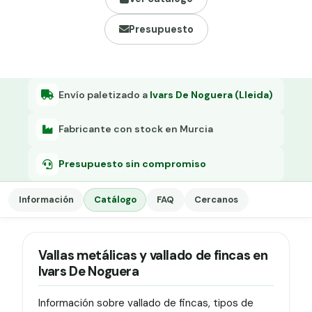
Grapa malla H.
Presupuesto
Grapadora
Grapas a-18
Tensor galvanizado
Envío paletizado a
Ivars De Noguera (Lleida)
Fabricante con stock en Murcia
Presupuesto sin compromiso
Información
Catálogo
FAQ
Cercanos
Vallas metálicas y vallado de fincas en
Ivars De Noguera
Información sobre vallado de fincas, tipos de