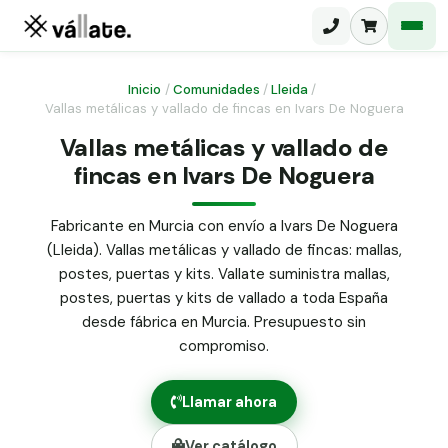
Inicio
/
Comunidades
/
Lleida
/
Vallas metálicas y vallado de fincas en Ivars De Noguera
Malla electrosoldada
Vallas metálicas y vallado de
fincas en Ivars De Noguera
Malla ganadera
Puerta abatible dos hojas
Malla simple torsión
Puerta acceso peatonal
Fabricante en Murcia con envío a Ivars De Noguera
(Lleida). Vallas metálicas y vallado de fincas: mallas,
Malla triple torsión
Poste malla Hércules
postes, puertas y kits. Vallate suministra mallas,
Panel malla H.
postes, puertas y kits de vallado a toda España
Poste malla simple torsión
Alambre de espino galvanizado
desde fábrica en Murcia. Presupuesto sin
compromiso.
Alambre liso galvanizado
Malla ocultación 70 g/m² verde
Llamar ahora
Abrazadera PVC malla H.
Ver catálogo