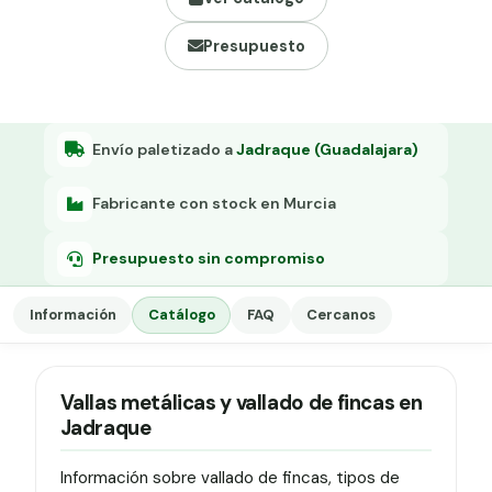
Grapa malla H.
Presupuesto
Grapadora
Grapas a-18
Tensor galvanizado
Envío paletizado a
Jadraque (Guadalajara)
Fabricante con stock en Murcia
Presupuesto sin compromiso
Información
Catálogo
FAQ
Cercanos
Vallas metálicas y vallado de fincas en
Jadraque
Información sobre vallado de fincas, tipos de