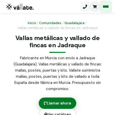
Inicio
/
Comunidades
/
Guadalajara
/
Vallas metálicas y vallado de fincas en Jadraque
Malla electrosoldada
Vallas metálicas y vallado de
fincas en Jadraque
Malla ganadera
Puerta abatible dos hojas
Malla simple torsión
Puerta acceso peatonal
Fabricante en Murcia con envío a Jadraque
(Guadalajara). Vallas metálicas y vallado de fincas:
Malla triple torsión
Poste malla Hércules
mallas, postes, puertas y kits. Vallate suministra
Panel malla H.
mallas, postes, puertas y kits de vallado a toda
Poste malla simple torsión
Alambre de espino galvanizado
España desde fábrica en Murcia. Presupuesto sin
compromiso.
Alambre liso galvanizado
Malla ocultación 70 g/m² verde
Llamar ahora
Abrazadera PVC malla H.
Ver catálogo