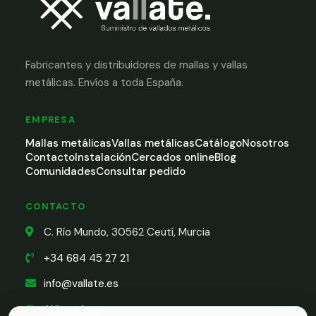
Fabricantes y distribuidores de mallas y vallas
metálicas. Envíos a toda España.
EMPRESA
Mallas metálicas
Vallas metálicas
Catálogo
Nosotros
Contacto
Instalación
Cercados online
Blog
Comunidades
Consultar pedido
CONTACTO
C. Río Mundo, 30562 Ceutí, Murcia
+34 684 45 27 21
info@vallate.es
WhatsApp