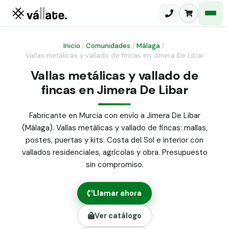
Inicio
/
Comunidades
/
Málaga
/
Vallas metálicas y vallado de fincas en Jimera De Libar
Malla electrosoldada
Vallas metálicas y vallado de
fincas en Jimera De Libar
Malla ganadera
Puerta abatible dos hojas
Malla simple torsión
Puerta acceso peatonal
Fabricante en Murcia con envío a Jimera De Libar
(Málaga). Vallas metálicas y vallado de fincas: mallas,
Malla triple torsión
Poste malla Hércules
postes, puertas y kits. Costa del Sol e interior con
Panel malla H.
vallados residenciales, agrícolas y obra. Presupuesto
Poste malla simple torsión
Alambre de espino galvanizado
sin compromiso.
Alambre liso galvanizado
Malla ocultación 70 g/m² verde
Llamar ahora
Abrazadera PVC malla H.
Ver catálogo