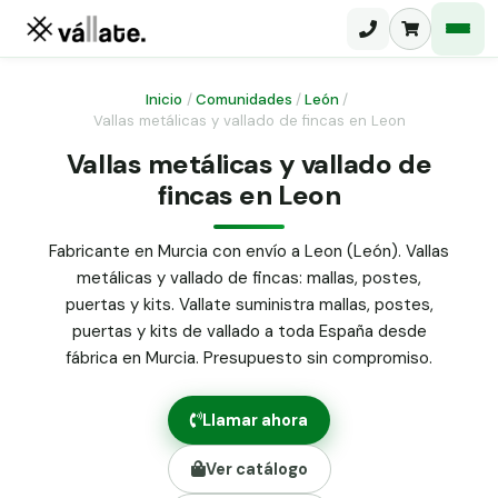
Inicio
/
Comunidades
/
León
/
Vallas metálicas y vallado de fincas en Leon
Malla electrosoldada
Vallas metálicas y vallado de
fincas en Leon
Malla ganadera
Puerta abatible dos hojas
Malla simple torsión
Puerta acceso peatonal
Fabricante en Murcia con envío a Leon (León). Vallas
metálicas y vallado de fincas: mallas, postes,
Malla triple torsión
Poste malla Hércules
puertas y kits. Vallate suministra mallas, postes,
Panel malla H.
puertas y kits de vallado a toda España desde
Poste malla simple torsión
Alambre de espino galvanizado
fábrica en Murcia. Presupuesto sin compromiso.
Alambre liso galvanizado
Malla ocultación 70 g/m² verde
Llamar ahora
Abrazadera PVC malla H.
Ver catálogo