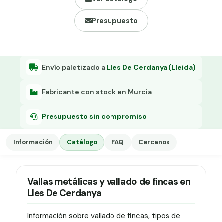
Grapa malla H.
Presupuesto
Grapadora
Grapas a-18
Tensor galvanizado
Envío paletizado a
Lles De Cerdanya (Lleida)
Fabricante con stock en Murcia
Presupuesto sin compromiso
Información
Catálogo
FAQ
Cercanos
Vallas metálicas y vallado de fincas en
Lles De Cerdanya
Información sobre vallado de fincas, tipos de