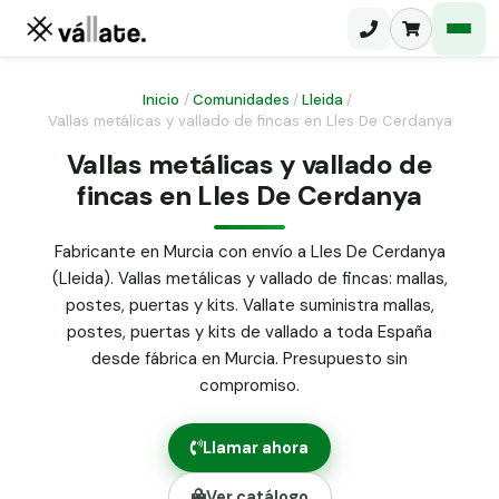
Inicio
/
Comunidades
/
Lleida
/
Vallas metálicas y vallado de fincas en Lles De Cerdanya
Malla electrosoldada
Vallas metálicas y vallado de
fincas en Lles De Cerdanya
Malla ganadera
Puerta abatible dos hojas
Malla simple torsión
Puerta acceso peatonal
Fabricante en Murcia con envío a Lles De Cerdanya
(Lleida). Vallas metálicas y vallado de fincas: mallas,
Malla triple torsión
Poste malla Hércules
postes, puertas y kits. Vallate suministra mallas,
Panel malla H.
postes, puertas y kits de vallado a toda España
Poste malla simple torsión
Alambre de espino galvanizado
desde fábrica en Murcia. Presupuesto sin
compromiso.
Alambre liso galvanizado
Malla ocultación 70 g/m² verde
Llamar ahora
Abrazadera PVC malla H.
Ver catálogo