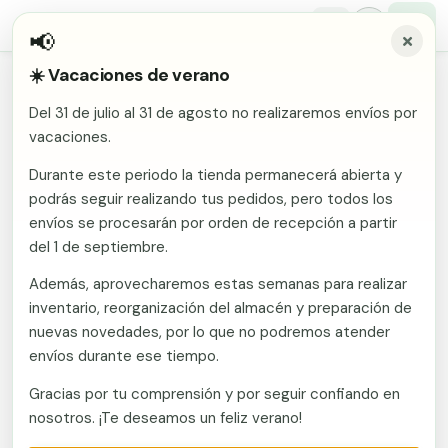
📢
☀️ Vacaciones de verano
Inicio
/
Comunidades
/
Ourense
/
Vallas metálicas y vallado de fincas en Lobios
Del 31 de julio al 31 de agosto no realizaremos envíos por
Malla electrosoldada
vacaciones.
Vallas metálicas y vallado de
fincas en Lobios
Malla ganadera
Durante este periodo la tienda permanecerá abierta y
Puerta abatible dos hojas
podrás seguir realizando tus pedidos, pero todos los
Malla simple torsión
Puerta acceso peatonal
envíos se procesarán por orden de recepción a partir
Fabricante en Murcia con envío a Lobios (Ourense).
del 1 de septiembre.
Vallas metálicas y vallado de fincas: mallas, postes,
Malla triple torsión
Poste malla Hércules
puertas y kits. Vallate suministra mallas, postes,
Además, aprovecharemos estas semanas para realizar
Panel malla H.
puertas y kits de vallado a toda España desde
inventario, reorganización del almacén y preparación de
Poste malla simple torsión
Alambre de espino galvanizado
fábrica en Murcia. Presupuesto sin compromiso.
nuevas novedades, por lo que no podremos atender
envíos durante ese tiempo.
Alambre liso galvanizado
Malla ocultación 70 g/m² verde
Llamar ahora
Gracias por tu comprensión y por seguir confiando en
Abrazadera PVC malla H.
nosotros. ¡Te deseamos un feliz verano!
Ver catálogo