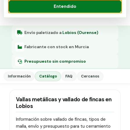
Grapa malla H.
Presupuesto
Entendido
Grapadora
Grapas a-18
Envío paletizado a
Lobios (Ourense)
Tensor galvanizado
Fabricante con stock en Murcia
Presupuesto sin compromiso
Información
Catálogo
FAQ
Cercanos
Vallas metálicas y vallado de fincas en
Lobios
Información sobre vallado de fincas, tipos de
malla, envío y presupuesto para tu cerramiento