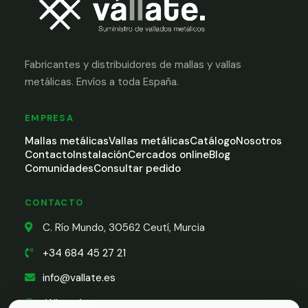
Fabricantes y distribuidores de mallas y vallas
metálicas. Envíos a toda España.
EMPRESA
Mallas metálicas
Vallas metálicas
Catálogo
Nosotros
Contacto
Instalación
Cercados online
Blog
Comunidades
Consultar pedido
CONTACTO
C. Río Mundo, 30562 Ceutí, Murcia
+34 684 45 27 21
info@vallate.es
WhatsApp