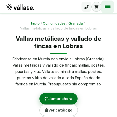
Inicio
/
Comunidades
/
Granada
/
Vallas metálicas y vallado de fincas en Lobras
Malla electrosoldada
Vallas metálicas y vallado de
fincas en Lobras
Malla ganadera
Puerta abatible dos hojas
Malla simple torsión
Puerta acceso peatonal
Fabricante en Murcia con envío a Lobras (Granada).
Vallas metálicas y vallado de fincas: mallas, postes,
Malla triple torsión
Poste malla Hércules
puertas y kits. Vallate suministra mallas, postes,
Panel malla H.
puertas y kits de vallado a toda España desde
Poste malla simple torsión
Alambre de espino galvanizado
fábrica en Murcia. Presupuesto sin compromiso.
Alambre liso galvanizado
Malla ocultación 70 g/m² verde
Llamar ahora
Abrazadera PVC malla H.
Ver catálogo