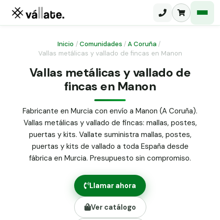
Inicio
/
Comunidades
/
A Coruña
/
Vallas metálicas y vallado de fincas en Manon
Malla electrosoldada
Vallas metálicas y vallado de
fincas en Manon
Malla ganadera
Puerta abatible dos hojas
Malla simple torsión
Puerta acceso peatonal
Fabricante en Murcia con envío a Manon (A Coruña).
Vallas metálicas y vallado de fincas: mallas, postes,
Malla triple torsión
Poste malla Hércules
puertas y kits. Vallate suministra mallas, postes,
Panel malla H.
puertas y kits de vallado a toda España desde
Poste malla simple torsión
Alambre de espino galvanizado
fábrica en Murcia. Presupuesto sin compromiso.
Alambre liso galvanizado
Malla ocultación 70 g/m² verde
Llamar ahora
Abrazadera PVC malla H.
Ver catálogo