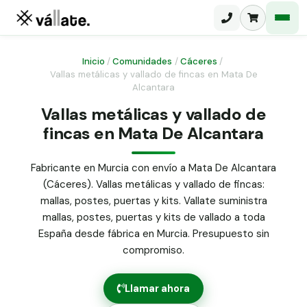
Inicio
/
Comunidades
/
Cáceres
/
Vallas metálicas y vallado de fincas en Mata De
Alcantara
Malla electrosoldada
Vallas metálicas y vallado de
Malla ganadera
Puerta abatible dos hojas
fincas en Mata De Alcantara
Malla simple torsión
Puerta acceso peatonal
Fabricante en Murcia con envío a Mata De Alcantara
Malla triple torsión
(Cáceres). Vallas metálicas y vallado de fincas:
Poste malla Hércules
Panel malla H.
mallas, postes, puertas y kits. Vallate suministra
Poste malla simple torsión
mallas, postes, puertas y kits de vallado a toda
Alambre de espino galvanizado
España desde fábrica en Murcia. Presupuesto sin
Alambre liso galvanizado
compromiso.
Malla ocultación 70 g/m² verde
Abrazadera PVC malla H.
Llamar ahora