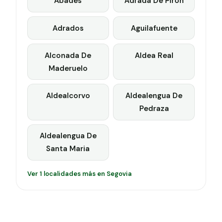
Abades
Adrada De Piron
Adrados
Aguilafuente
Alconada De
Aldea Real
Maderuelo
Aldealcorvo
Aldealengua De
Pedraza
Aldealengua De
Santa Maria
Ver 1 localidades más en Segovia