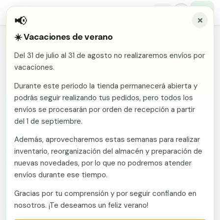
📢
☀️ Vacaciones de verano
Inicio
/
Comunidades
/
Segovia
/
Vallas metálicas y vallado de fincas en Matilla La
Del 31 de julio al 31 de agosto no realizaremos envíos por
Malla electrosoldada
vacaciones.
Vallas metálicas y vallado de
fincas en Matilla La
Malla ganadera
Durante este periodo la tienda permanecerá abierta y
Puerta abatible dos hojas
podrás seguir realizando tus pedidos, pero todos los
Malla simple torsión
Puerta acceso peatonal
envíos se procesarán por orden de recepción a partir
Fabricante en Murcia con envío a Matilla La
del 1 de septiembre.
(Segovia). Vallas metálicas y vallado de fincas:
Malla triple torsión
Poste malla Hércules
mallas, postes, puertas y kits. Vallate suministra
Además, aprovecharemos estas semanas para realizar
Panel malla H.
mallas, postes, puertas y kits de vallado a toda
inventario, reorganización del almacén y preparación de
Poste malla simple torsión
Alambre de espino galvanizado
España desde fábrica en Murcia. Presupuesto sin
nuevas novedades, por lo que no podremos atender
compromiso.
envíos durante ese tiempo.
Alambre liso galvanizado
Malla ocultación 70 g/m² verde
Gracias por tu comprensión y por seguir confiando en
Llamar ahora
Abrazadera PVC malla H.
nosotros. ¡Te deseamos un feliz verano!
Ver catálogo