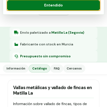
Grapa malla H.
Entendido
Presupuesto
Grapadora
Grapas a-18
Tensor galvanizado
Envío paletizado a
Matilla La (Segovia)
Fabricante con stock en Murcia
Presupuesto sin compromiso
Información
Catálogo
FAQ
Cercanos
Vallas metálicas y vallado de fincas en
Matilla La
Información sobre vallado de fincas, tipos de