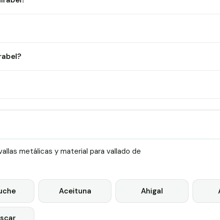
irabel?
rabel?
llas metálicas y material para vallado de
uche
Aceituna
Ahigal
scar