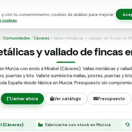
Ace
y, con tu consentimiento, cookies de análisis para mejorar
as para vallado
Kits de vallado
Postes metálicos
Alamb
e cookies
/
Comunidades
/
Cáceres
/
Vallas metálicas y vallado de fincas en M
tálicas y vallado de fincas 
en Murcia con envío a Mirabel (Cáceres). Vallas metálicas y vallad
s, puertas y kits. Vallate suministra mallas, postes, puertas y kit
oda España desde fábrica en Murcia. Presupuesto sin compromis
Llamar ahora
Ver catálogo
Presupuesto
l (Cáceres)
Fabricante con stock en Murcia