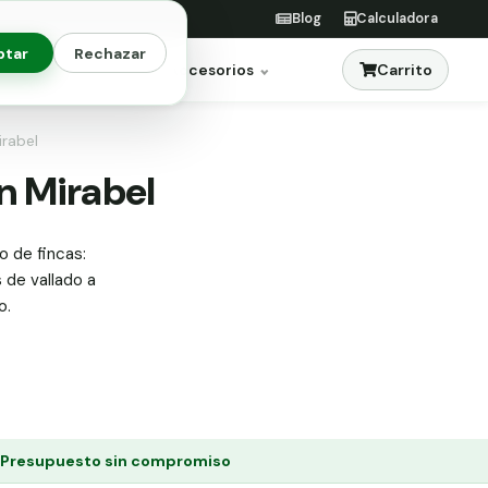
Blog
Calculadora
ptar
Rechazar
Carrito
res
Jardinería
Accesorios
irabel
en Mirabel
o de fincas:
s de vallado a
o.
Presupuesto sin compromiso