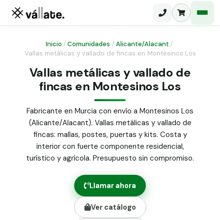
Inicio
/
Comunidades
/
Alicante/Alacant
/
Vallas metálicas y vallado de fincas en Montesinos Los
Malla electrosoldada
Vallas metálicas y vallado de
fincas en Montesinos Los
Malla ganadera
Puerta abatible dos hojas
Malla simple torsión
Puerta acceso peatonal
Fabricante en Murcia con envío a Montesinos Los
(Alicante/Alacant). Vallas metálicas y vallado de
Malla triple torsión
Poste malla Hércules
fincas: mallas, postes, puertas y kits. Costa y
Panel malla H.
interior con fuerte componente residencial,
Poste malla simple torsión
Alambre de espino galvanizado
turístico y agrícola. Presupuesto sin compromiso.
Alambre liso galvanizado
Malla ocultación 70 g/m² verde
Llamar ahora
Abrazadera PVC malla H.
Ver catálogo