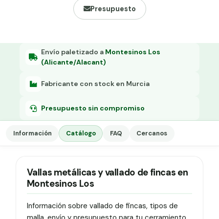
Grapa malla H.
Presupuesto
Grapadora
Grapas a-18
Envío paletizado a
Montesinos Los
(Alicante/Alacant)
Tensor galvanizado
Fabricante con stock en Murcia
Presupuesto sin compromiso
Información
Catálogo
FAQ
Cercanos
Vallas metálicas y vallado de fincas en
Montesinos Los
Información sobre vallado de fincas, tipos de
malla, envío y presupuesto para tu cerramiento