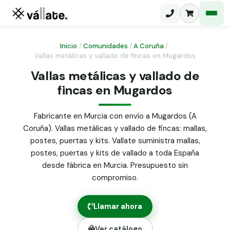
Inicio
/
Comunidades
/
A Coruña
/
Vallas metálicas y vallado de fincas en Mugardos
Malla electrosoldada
Vallas metálicas y vallado de
fincas en Mugardos
Malla ganadera
Puerta abatible dos hojas
Malla simple torsión
Puerta acceso peatonal
Fabricante en Murcia con envío a Mugardos (A
Coruña). Vallas metálicas y vallado de fincas: mallas,
Malla triple torsión
Poste malla Hércules
postes, puertas y kits. Vallate suministra mallas,
Panel malla H.
postes, puertas y kits de vallado a toda España
Poste malla simple torsión
Alambre de espino galvanizado
desde fábrica en Murcia. Presupuesto sin
compromiso.
Alambre liso galvanizado
Malla ocultación 70 g/m² verde
Llamar ahora
Abrazadera PVC malla H.
Ver catálogo