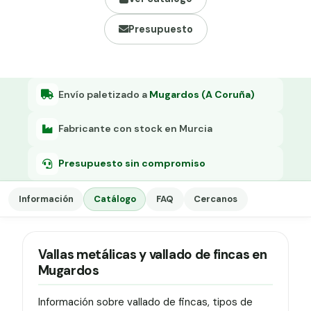
Grapa malla H.
Presupuesto
Grapadora
Grapas a-18
Tensor galvanizado
Envío paletizado a
Mugardos (A Coruña)
Fabricante con stock en Murcia
Presupuesto sin compromiso
Información
Catálogo
FAQ
Cercanos
Vallas metálicas y vallado de fincas en
Mugardos
Información sobre vallado de fincas, tipos de