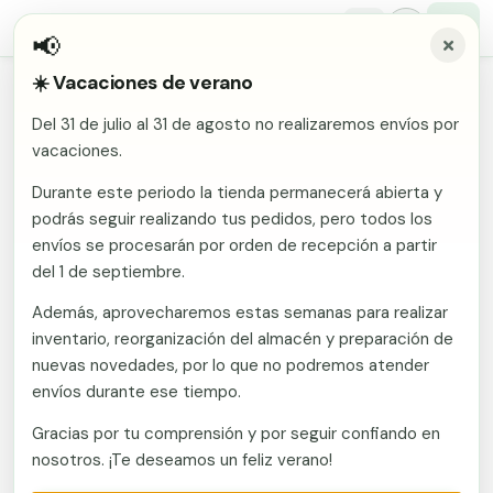
📢
☀️ Vacaciones de verano
Inicio
/
Comunidades
/
Segovia
/
Vallas metálicas y vallado de fincas en Nava De La
Del 31 de julio al 31 de agosto no realizaremos envíos por
Asuncion
Malla electrosoldada
vacaciones.
Vallas metálicas y vallado de
Malla ganadera
Durante este periodo la tienda permanecerá abierta y
Puerta abatible dos hojas
fincas en Nava De La Asuncion
podrás seguir realizando tus pedidos, pero todos los
Malla simple torsión
Puerta acceso peatonal
envíos se procesarán por orden de recepción a partir
Fabricante en Murcia con envío a Nava De La
del 1 de septiembre.
Malla triple torsión
Asuncion (Segovia). Vallas metálicas y vallado de
Poste malla Hércules
Además, aprovecharemos estas semanas para realizar
Panel malla H.
fincas: mallas, postes, puertas y kits. Vallate
inventario, reorganización del almacén y preparación de
Poste malla simple torsión
suministra mallas, postes, puertas y kits de vallado a
Alambre de espino galvanizado
nuevas novedades, por lo que no podremos atender
toda España desde fábrica en Murcia. Presupuesto
envíos durante ese tiempo.
Alambre liso galvanizado
sin compromiso.
Malla ocultación 70 g/m² verde
Gracias por tu comprensión y por seguir confiando en
Abrazadera PVC malla H.
nosotros. ¡Te deseamos un feliz verano!
Llamar ahora