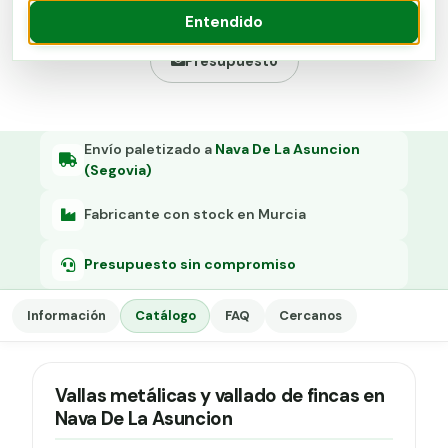
Grapa malla H.
Ver catálogo
Entendido
Grapadora
Presupuesto
Grapas a-18
Tensor galvanizado
Envío paletizado a
Nava De La Asuncion
(Segovia)
Fabricante con stock en Murcia
Presupuesto sin compromiso
Información
Catálogo
FAQ
Cercanos
Vallas metálicas y vallado de fincas en
Nava De La Asuncion