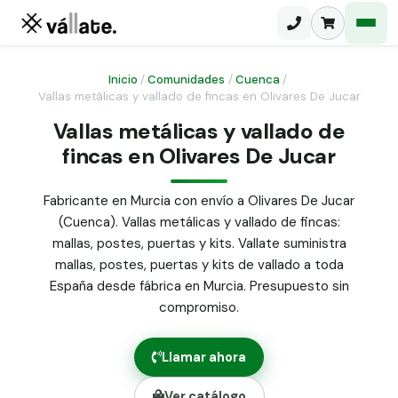
Inicio
/
Comunidades
/
Cuenca
/
Vallas metálicas y vallado de fincas en Olivares De Jucar
Malla electrosoldada
Vallas metálicas y vallado de
fincas en Olivares De Jucar
Malla ganadera
Puerta abatible dos hojas
Malla simple torsión
Puerta acceso peatonal
Fabricante en Murcia con envío a Olivares De Jucar
(Cuenca). Vallas metálicas y vallado de fincas:
Malla triple torsión
Poste malla Hércules
mallas, postes, puertas y kits. Vallate suministra
Panel malla H.
mallas, postes, puertas y kits de vallado a toda
Poste malla simple torsión
Alambre de espino galvanizado
España desde fábrica en Murcia. Presupuesto sin
compromiso.
Alambre liso galvanizado
Malla ocultación 70 g/m² verde
Llamar ahora
Abrazadera PVC malla H.
Ver catálogo