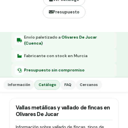
Grapa malla H.
Presupuesto
Grapadora
Grapas a-18
Tensor galvanizado
Envío paletizado a
Olivares De Jucar
(Cuenca)
Fabricante con stock en Murcia
Presupuesto sin compromiso
Información
Catálogo
FAQ
Cercanos
Vallas metálicas y vallado de fincas en
Olivares De Jucar
Información sobre vallado de fincas, tipos de