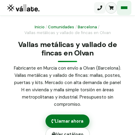
Inicio
/
Comunidades
/
Barcelona
/
Vallas metálicas y vallado de fincas en Olvan
Malla electrosoldada
Vallas metálicas y vallado de
fincas en Olvan
Malla ganadera
Puerta abatible dos hojas
Malla simple torsión
Puerta acceso peatonal
Fabricante en Murcia con envío a Olvan (Barcelona).
Vallas metálicas y vallado de fincas: mallas, postes,
Malla triple torsión
Poste malla Hércules
puertas y kits. Mercado con alta demanda de panel
Panel malla H.
H en vivienda y malla simple torsión en áreas
Poste malla simple torsión
Alambre de espino galvanizado
metropolitanas y industrial. Presupuesto sin
compromiso.
Alambre liso galvanizado
Malla ocultación 70 g/m² verde
Llamar ahora
Abrazadera PVC malla H.
Ver catálogo