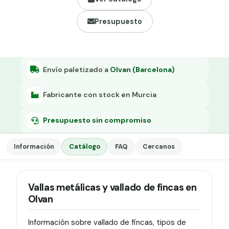
Grapa malla H.
Presupuesto
Grapadora
Grapas a-18
Tensor galvanizado
Envío paletizado a
Olvan (Barcelona)
Fabricante con stock en Murcia
Presupuesto sin compromiso
Información
Catálogo
FAQ
Cercanos
Vallas metálicas y vallado de fincas en
Olvan
Información sobre vallado de fincas, tipos de