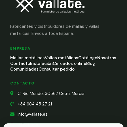
Fabricantes y distribuidores de mallas y vallas
metálicas. Envíos a toda España.
EMPRESA
Mallas metálicas
Vallas metálicas
Catálogo
Nosotros
Contacto
Instalación
Cercados online
Blog
Comunidades
Consultar pedido
CONTACTO
C. Río Mundo, 30562 Ceutí, Murcia
+34 684 45 27 21
info@vallate.es
WhatsApp