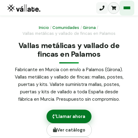
Inicio
/
Comunidades
/
Girona
/
Vallas metálicas y vallado de fincas en Palamos
Malla electrosoldada
Vallas metálicas y vallado de
fincas en Palamos
Malla ganadera
Puerta abatible dos hojas
Malla simple torsión
Puerta acceso peatonal
Fabricante en Murcia con envío a Palamos (Girona).
Vallas metálicas y vallado de fincas: mallas, postes,
Malla triple torsión
Poste malla Hércules
puertas y kits. Vallate suministra mallas, postes,
Panel malla H.
puertas y kits de vallado a toda España desde
Poste malla simple torsión
Alambre de espino galvanizado
fábrica en Murcia. Presupuesto sin compromiso.
Alambre liso galvanizado
Malla ocultación 70 g/m² verde
Llamar ahora
Abrazadera PVC malla H.
Ver catálogo