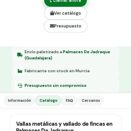
Llamar ahora
Grapa malla H.
Ver catálogo
Grapadora
Presupuesto
Grapas a-18
Tensor galvanizado
Envío paletizado a
Palmaces De Jadraque
(Guadalajara)
Fabricante con stock en Murcia
Presupuesto sin compromiso
Información
Catálogo
FAQ
Cercanos
Vallas metálicas y vallado de fincas en
Palmaces De Jadraque