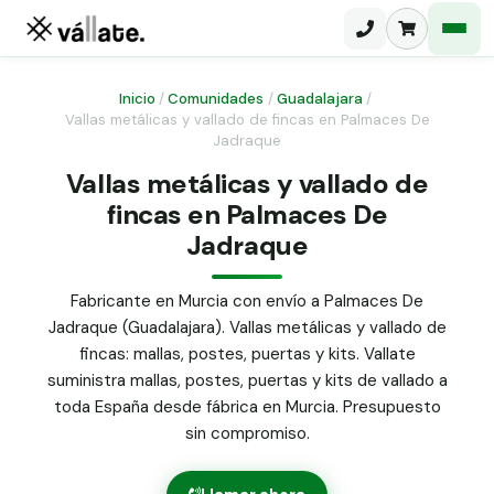
Inicio
/
Comunidades
/
Guadalajara
/
Vallas metálicas y vallado de fincas en Palmaces De
Jadraque
Malla electrosoldada
Vallas metálicas y vallado de
Malla ganadera
Puerta abatible dos hojas
fincas en Palmaces De
Malla simple torsión
Jadraque
Puerta acceso peatonal
Malla triple torsión
Fabricante en Murcia con envío a Palmaces De
Poste malla Hércules
Panel malla H.
Jadraque (Guadalajara). Vallas metálicas y vallado de
Poste malla simple torsión
fincas: mallas, postes, puertas y kits. Vallate
Alambre de espino galvanizado
suministra mallas, postes, puertas y kits de vallado a
Alambre liso galvanizado
toda España desde fábrica en Murcia. Presupuesto
Malla ocultación 70 g/m² verde
sin compromiso.
Abrazadera PVC malla H.