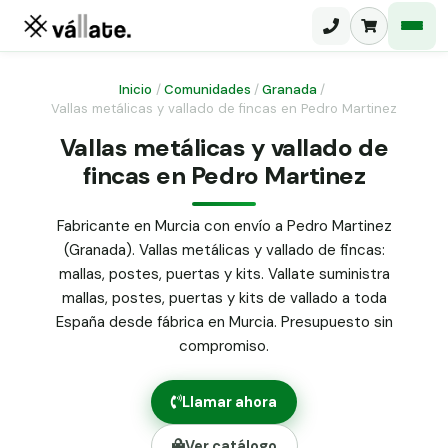
Inicio
/
Comunidades
/
Granada
/
Vallas metálicas y vallado de fincas en Pedro Martinez
Malla electrosoldada
Vallas metálicas y vallado de
fincas en Pedro Martinez
Malla ganadera
Puerta abatible dos hojas
Malla simple torsión
Puerta acceso peatonal
Fabricante en Murcia con envío a Pedro Martinez
(Granada). Vallas metálicas y vallado de fincas:
Malla triple torsión
Poste malla Hércules
mallas, postes, puertas y kits. Vallate suministra
Panel malla H.
mallas, postes, puertas y kits de vallado a toda
Poste malla simple torsión
Alambre de espino galvanizado
España desde fábrica en Murcia. Presupuesto sin
compromiso.
Alambre liso galvanizado
Malla ocultación 70 g/m² verde
Llamar ahora
Abrazadera PVC malla H.
Ver catálogo