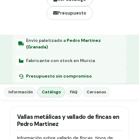
Grapa malla H.
Presupuesto
Grapadora
Grapas a-18
Tensor galvanizado
Envío paletizado a
Pedro Martinez
(Granada)
Fabricante con stock en Murcia
Presupuesto sin compromiso
Información
Catálogo
FAQ
Cercanos
Vallas metálicas y vallado de fincas en
Pedro Martinez
Información sobre vallado de fincas, tipos de