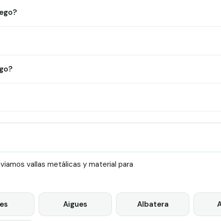
Pego?
ego?
iamos vallas metálicas y material para
es
Aigues
Albatera
A