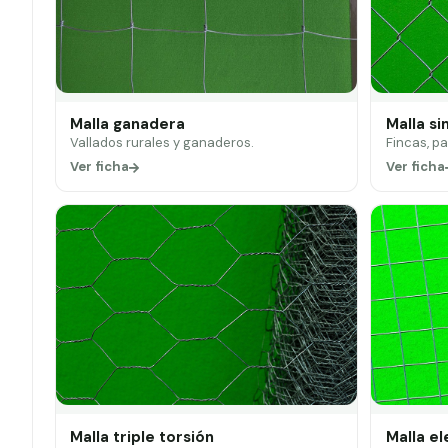
Malla ganadera
Malla si
Vallados rurales y ganaderos.
Fincas, p
Ver ficha
Ver ficha
Malla triple torsión
Malla e