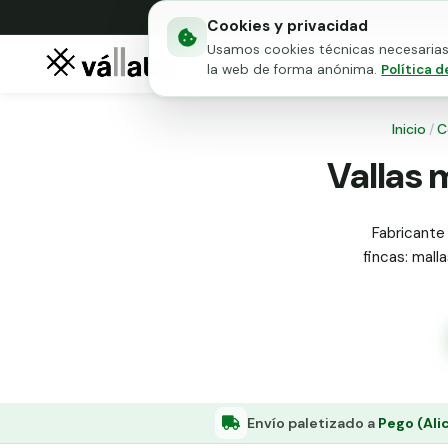
Cookies y privacidad
Usamos cookies técnicas necesarias 
Mallas metálicas
Puert
la web de forma anónima.
Política d
Inicio
/
C
Vallas 
Fabricante 
fincas: mall
Envío paletizado a
Pego (Ali