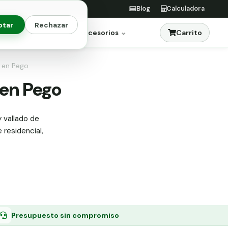
Blog
Calculadora
ptar
Rechazar
Carrito
res
Jardinería
Accesorios
s en Pego
 en Pego
y vallado de
 residencial,
Presupuesto sin compromiso