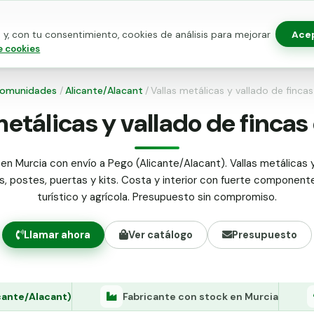
Ace
y, con tu consentimiento, cookies de análisis para mejorar
as para vallado
Kits de vallado
Postes metálicos
Alamb
e cookies
omunidades
/
Alicante/Alacant
/
Vallas metálicas y vallado de finca
metálicas y vallado de fincas
en Murcia con envío a Pego (Alicante/Alacant). Vallas metálicas 
as, postes, puertas y kits. Costa y interior con fuerte componente
turístico y agrícola. Presupuesto sin compromiso.
Llamar ahora
Ver catálogo
Presupuesto
cante/Alacant)
Fabricante con stock en Murcia