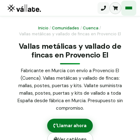
Inicio
/
Comunidades
/
Cuenca
/
Vallas metálicas y vallado de fincas en Provencio El
Malla electrosoldada
Vallas metálicas y vallado de
fincas en Provencio El
Malla ganadera
Puerta abatible dos hojas
Malla simple torsión
Puerta acceso peatonal
Fabricante en Murcia con envío a Provencio El
(Cuenca). Vallas metálicas y vallado de fincas:
Malla triple torsión
Poste malla Hércules
mallas, postes, puertas y kits. Vallate suministra
Panel malla H.
mallas, postes, puertas y kits de vallado a toda
Poste malla simple torsión
Alambre de espino galvanizado
España desde fábrica en Murcia. Presupuesto sin
compromiso.
Alambre liso galvanizado
Malla ocultación 70 g/m² verde
Llamar ahora
Abrazadera PVC malla H.
Ver catálogo