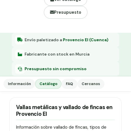
Grapa malla H.
Presupuesto
Grapadora
Grapas a-18
Tensor galvanizado
Envío paletizado a
Provencio El (Cuenca)
Fabricante con stock en Murcia
Presupuesto sin compromiso
Información
Catálogo
FAQ
Cercanos
Vallas metálicas y vallado de fincas en
Provencio El
Información sobre vallado de fincas, tipos de