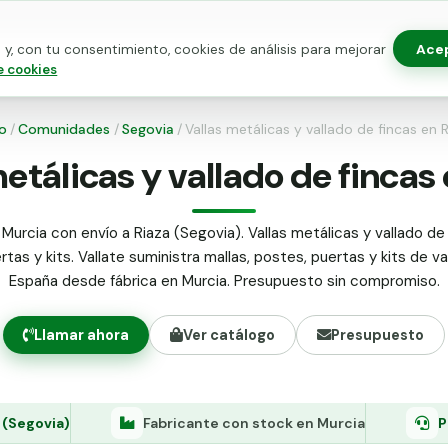
Ace
y, con tu consentimiento, cookies de análisis para mejorar
as para vallado
Kits de vallado
Postes metálicos
Alamb
e cookies
io
/
Comunidades
/
Segovia
/
Vallas metálicas y vallado de fincas en 
etálicas y vallado de fincas
Murcia con envío a Riaza (Segovia). Vallas metálicas y vallado de 
tas y kits. Vallate suministra mallas, postes, puertas y kits de v
España desde fábrica en Murcia. Presupuesto sin compromiso.
Llamar ahora
Ver catálogo
Presupuesto
 (Segovia)
Fabricante con stock en Murcia
P