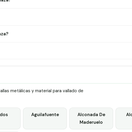
iaza?
aza?
las metálicas y material para vallado de
dos
Aguilafuente
Alconada De
Al
Maderuelo