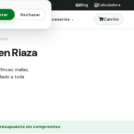
Blog
Calculadora
ptar
Rechazar
Carrito
res
Jardinería
Accesorios
Riaza
 en Riaza
fincas: mallas,
allado a toda
resupuesto sin compromiso