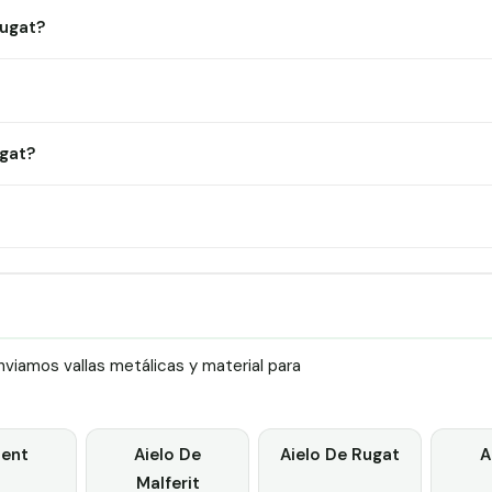
Rugat?
gat?
viamos vallas metálicas y material para
lent
Aielo De
Aielo De Rugat
A
Malferit