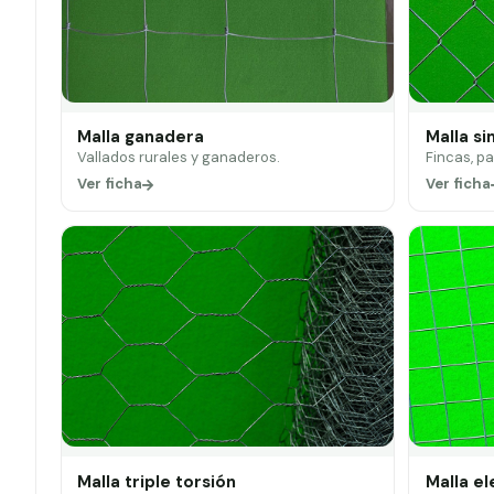
Malla ganadera
Malla si
Vallados rurales y ganaderos.
Fincas, p
Ver ficha
Ver ficha
Malla triple torsión
Malla e