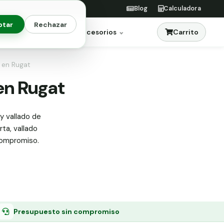
Blog
Calculadora
ptar
Rechazar
Carrito
res
Jardinería
Accesorios
s en Rugat
 en Rugat
y vallado de
rta, vallado
 compromiso.
Presupuesto sin compromiso