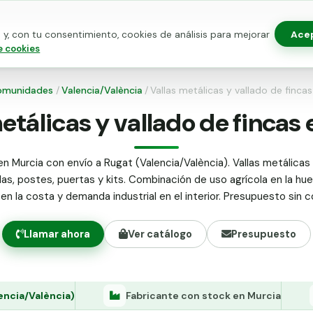
Ace
y, con tu consentimiento, cookies de análisis para mejorar
as para vallado
Kits de vallado
Postes metálicos
Alamb
e cookies
omunidades
/
Valencia/València
/
Vallas metálicas y vallado de finca
etálicas y vallado de fincas
en Murcia con envío a Rugat (Valencia/València). Vallas metálicas 
las, postes, puertas y kits. Combinación de uso agrícola en la hue
 en la costa y demanda industrial en el interior. Presupuesto sin
Llamar ahora
Ver catálogo
Presupuesto
encia/València)
Fabricante con stock en Murcia