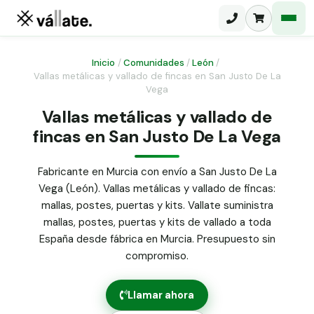
Inicio
/
Comunidades
/
León
/
Vallas metálicas y vallado de fincas en San Justo De La
Vega
Malla electrosoldada
Vallas metálicas y vallado de
Malla ganadera
Puerta abatible dos hojas
fincas en San Justo De La Vega
Malla simple torsión
Puerta acceso peatonal
Fabricante en Murcia con envío a San Justo De La
Malla triple torsión
Vega (León). Vallas metálicas y vallado de fincas:
Poste malla Hércules
Panel malla H.
mallas, postes, puertas y kits. Vallate suministra
Poste malla simple torsión
mallas, postes, puertas y kits de vallado a toda
Alambre de espino galvanizado
España desde fábrica en Murcia. Presupuesto sin
Alambre liso galvanizado
compromiso.
Malla ocultación 70 g/m² verde
Abrazadera PVC malla H.
Llamar ahora