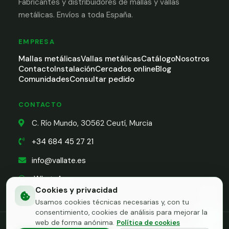
Fabricantes y distribuidores de mallas y vallas
metálicas. Envíos a toda España.
EMPRESA
Mallas metálicas
Vallas metálicas
Catálogo
Nosotros
Contacto
Instalación
Cercados online
Blog
Comunidades
Consultar pedido
CONTACTO
C. Río Mundo, 30562 Ceutí, Murcia
+34 684 45 27 21
info@vallate.es
WhatsApp
Cookies y privacidad
Usamos cookies técnicas necesarias y, con tu
consentimiento, cookies de análisis para mejorar la
Cont
web de forma anónima.
Política de cookies
© Cercados Jesús Carpes | Vállate 2026
·
Aviso Legal