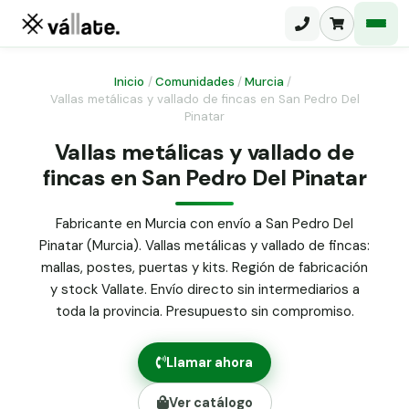
Inicio
/
Comunidades
/
Murcia
/
Vallas metálicas y vallado de fincas en San Pedro Del
Pinatar
Malla electrosoldada
Vallas metálicas y vallado de
Malla ganadera
Puerta abatible dos hojas
fincas en San Pedro Del Pinatar
Malla simple torsión
Puerta acceso peatonal
Fabricante en Murcia con envío a San Pedro Del
Malla triple torsión
Pinatar (Murcia). Vallas metálicas y vallado de fincas:
Poste malla Hércules
Panel malla H.
mallas, postes, puertas y kits. Región de fabricación
Poste malla simple torsión
y stock Vallate. Envío directo sin intermediarios a
Alambre de espino galvanizado
toda la provincia. Presupuesto sin compromiso.
Alambre liso galvanizado
Malla ocultación 70 g/m² verde
Llamar ahora
Abrazadera PVC malla H.
Ver catálogo