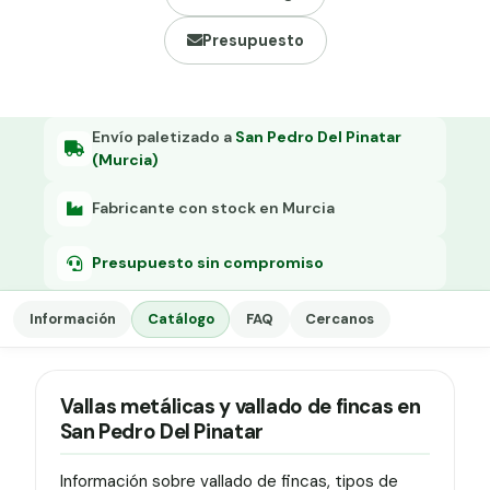
Grapa malla H.
Presupuesto
Grapadora
Grapas a-18
Envío paletizado a
San Pedro Del Pinatar
Tensor galvanizado
(Murcia)
Fabricante con stock en Murcia
Presupuesto sin compromiso
Información
Catálogo
FAQ
Cercanos
Vallas metálicas y vallado de fincas en
San Pedro Del Pinatar
Información sobre vallado de fincas, tipos de