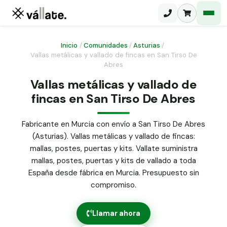
Inicio
/
Comunidades
/
Asturias
/
Vallas metálicas y vallado de fincas en San Tirso De
Abres
Malla electrosoldada
Vallas metálicas y vallado de
Malla ganadera
Puerta abatible dos hojas
fincas en San Tirso De Abres
Malla simple torsión
Puerta acceso peatonal
Fabricante en Murcia con envío a San Tirso De Abres
Malla triple torsión
(Asturias). Vallas metálicas y vallado de fincas:
Poste malla Hércules
Panel malla H.
mallas, postes, puertas y kits. Vallate suministra
Poste malla simple torsión
mallas, postes, puertas y kits de vallado a toda
Alambre de espino galvanizado
España desde fábrica en Murcia. Presupuesto sin
Alambre liso galvanizado
compromiso.
Malla ocultación 70 g/m² verde
Abrazadera PVC malla H.
Llamar ahora