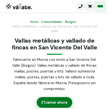
Inicio
/
Comunidades
/
Burgos
/
Vallas metálicas y vallado de fincas en San Vicente Del
Valle
Malla electrosoldada
Vallas metálicas y vallado de
Malla ganadera
Puerta abatible dos hojas
fincas en San Vicente Del Valle
Malla simple torsión
Puerta acceso peatonal
Fabricante en Murcia con envío a San Vicente Del
Malla triple torsión
Valle (Burgos). Vallas metálicas y vallado de fincas:
Poste malla Hércules
Panel malla H.
mallas, postes, puertas y kits. Vallate suministra
Poste malla simple torsión
mallas, postes, puertas y kits de vallado a toda
Alambre de espino galvanizado
España desde fábrica en Murcia. Presupuesto sin
Alambre liso galvanizado
compromiso.
Malla ocultación 70 g/m² verde
Abrazadera PVC malla H.
Llamar ahora