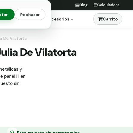
Blog
Calculadora
ptar
Rechazar
Carrito
res
Jardinería
Accesorios
ia De Vilatorta
ulia De Vilatorta
metálicas y
de panel H en
puesto sin
Presupuesto sin compromiso