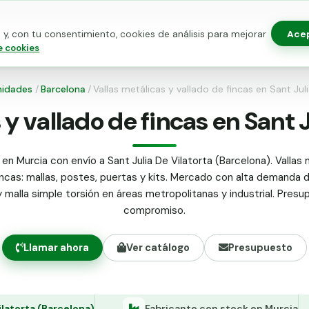
Ace
y, con tu consentimiento, cookies de análisis para mejorar
as para vallado
Kits de vallado
Postes metálicos
Alamb
e cookies
idades
/
Barcelona
/
Vallas metálicas y vallado de fincas en Sant Jul
 y vallado de fincas en Sant J
 en Murcia con envío a Sant Julia De Vilatorta (Barcelona). Vallas 
incas: mallas, postes, puertas y kits. Mercado con alta demanda 
y malla simple torsión en áreas metropolitanas y industrial. Presu
compromiso.
Llamar ahora
Ver catálogo
Presupuesto
ilatorta (Barcelona)
Fabricante con stock en Murcia