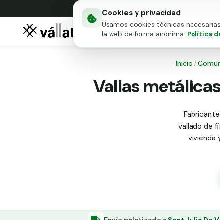
Cookies y privacidad
Usamos cookies técnicas necesarias 
Mallas metálicas
Puert
la web de forma anónima.
Política d
Inicio
/
Comun
Vallas metálicas
Fabricante
vallado de f
vivienda 
Envío paletizado a
Sant Julia De V