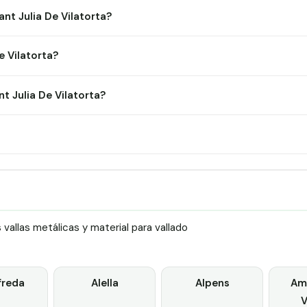
nt Julia De Vilatorta?
e Vilatorta?
 Julia De Vilatorta?
allas metálicas y material para vallado
freda
Alella
Alpens
Ame
V