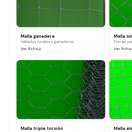
Malla ganadera
Malla si
Vallados rurales y ganaderos.
Fincas, p
Ver ficha
Ver ficha
Malla triple torsión
Malla e