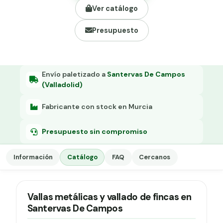
Grapa malla H.
Ver catálogo
Grapadora
Presupuesto
Grapas a-18
Tensor galvanizado
Envío paletizado a
Santervas De Campos
(Valladolid)
Fabricante con stock en Murcia
Presupuesto sin compromiso
Información
Catálogo
FAQ
Cercanos
Vallas metálicas y vallado de fincas en
Santervas De Campos