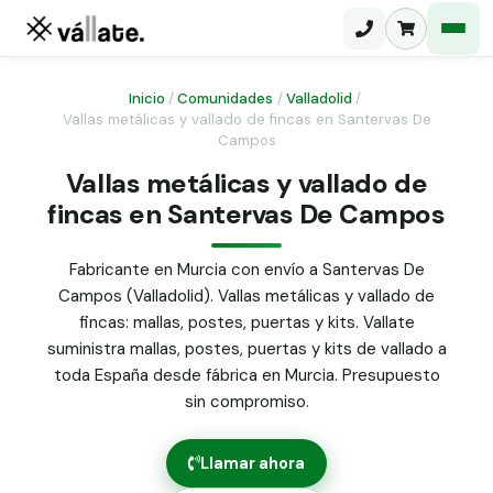
Inicio
/
Comunidades
/
Valladolid
/
Vallas metálicas y vallado de fincas en Santervas De
Campos
Malla electrosoldada
Vallas metálicas y vallado de
Malla ganadera
Puerta abatible dos hojas
fincas en Santervas De Campos
Malla simple torsión
Puerta acceso peatonal
Fabricante en Murcia con envío a Santervas De
Malla triple torsión
Campos (Valladolid). Vallas metálicas y vallado de
Poste malla Hércules
Panel malla H.
fincas: mallas, postes, puertas y kits. Vallate
Poste malla simple torsión
suministra mallas, postes, puertas y kits de vallado a
Alambre de espino galvanizado
toda España desde fábrica en Murcia. Presupuesto
Alambre liso galvanizado
sin compromiso.
Malla ocultación 70 g/m² verde
Abrazadera PVC malla H.
Llamar ahora