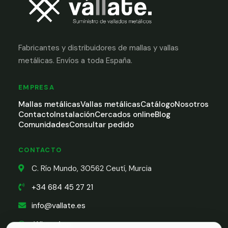
Fabricantes y distribuidores de mallas y vallas
metálicas. Envíos a toda España.
EMPRESA
Mallas metálicas
Vallas metálicas
Catálogo
Nosotros
Contacto
Instalación
Cercados online
Blog
Comunidades
Consultar pedido
CONTACTO
C. Río Mundo, 30562 Ceutí, Murcia
+34 684 45 27 21
info@vallate.es
WhatsApp