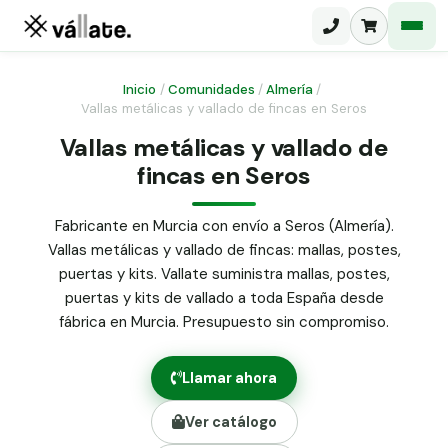
Inicio
/
Comunidades
/
Almería
/
Vallas metálicas y vallado de fincas en Seros
Malla electrosoldada
Vallas metálicas y vallado de
fincas en Seros
Malla ganadera
Puerta abatible dos hojas
Malla simple torsión
Puerta acceso peatonal
Fabricante en Murcia con envío a Seros (Almería).
Vallas metálicas y vallado de fincas: mallas, postes,
Malla triple torsión
Poste malla Hércules
puertas y kits. Vallate suministra mallas, postes,
Panel malla H.
puertas y kits de vallado a toda España desde
Poste malla simple torsión
Alambre de espino galvanizado
fábrica en Murcia. Presupuesto sin compromiso.
Alambre liso galvanizado
Malla ocultación 70 g/m² verde
Llamar ahora
Abrazadera PVC malla H.
Ver catálogo