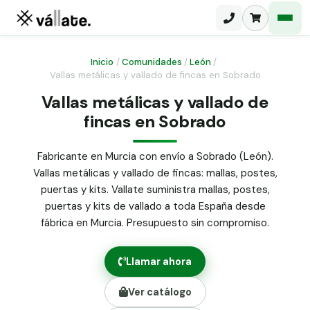
Inicio
/
Comunidades
/
León
/
Vallas metálicas y vallado de fincas en Sobrado
Malla electrosoldada
Vallas metálicas y vallado de
fincas en Sobrado
Malla ganadera
Puerta abatible dos hojas
Malla simple torsión
Puerta acceso peatonal
Fabricante en Murcia con envío a Sobrado (León).
Vallas metálicas y vallado de fincas: mallas, postes,
Malla triple torsión
Poste malla Hércules
puertas y kits. Vallate suministra mallas, postes,
Panel malla H.
puertas y kits de vallado a toda España desde
Poste malla simple torsión
Alambre de espino galvanizado
fábrica en Murcia. Presupuesto sin compromiso.
Alambre liso galvanizado
Malla ocultación 70 g/m² verde
Llamar ahora
Abrazadera PVC malla H.
Ver catálogo