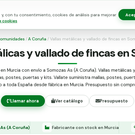
Ace
y, con tu consentimiento, cookies de análisis para mejorar
as para vallado
Kits de vallado
Postes metálicos
Alamb
e cookies
omunidades
/
A Coruña
/
Vallas metálicas y vallado de fincas en S
licas y vallado de fincas e
 en Murcia con envío a Somozas As (A Coruña). Vallas metálicas y
as, postes, puertas y kits. Vallate suministra mallas, postes, puer
do a toda España desde fábrica en Murcia. Presupuesto sin compr
Llamar ahora
Ver catálogo
Presupuesto
As (A Coruña)
Fabricante con stock en Murcia