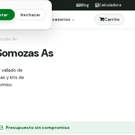
Blog
Calculadora
ptar
Rechazar
Carrito
res
Jardinería
Accesorios
omozas As
n Somozas As
 vallado de
tas y kits de
omiso.
Presupuesto sin compromiso