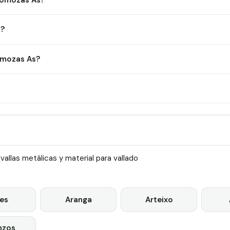
 Somozas As?
s?
omozas As?
llas metálicas y material para vallado
es
Aranga
Arteixo
nzos