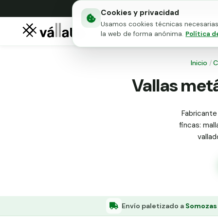
Cookies y privacidad
Usamos cookies técnicas necesarias 
Mallas metálicas
Puert
la web de forma anónima.
Política d
Inicio
/
C
Vallas metá
Fabricante
fincas: mall
valla
Envío paletizado a
Somozas 