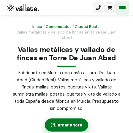
Inicio
/
Comunidades
/
Ciudad Real
/
Vallas metálicas y vallado de fincas en Torre De Juan
Abad
Malla electrosoldada
Vallas metálicas y vallado de
Malla ganadera
Puerta abatible dos hojas
fincas en Torre De Juan Abad
Malla simple torsión
Puerta acceso peatonal
Fabricante en Murcia con envío a Torre De Juan
Malla triple torsión
Abad (Ciudad Real). Vallas metálicas y vallado de
Poste malla Hércules
Panel malla H.
fincas: mallas, postes, puertas y kits. Vallate
Poste malla simple torsión
suministra mallas, postes, puertas y kits de vallado a
Alambre de espino galvanizado
toda España desde fábrica en Murcia. Presupuesto
Alambre liso galvanizado
sin compromiso.
Malla ocultación 70 g/m² verde
Abrazadera PVC malla H.
Llamar ahora